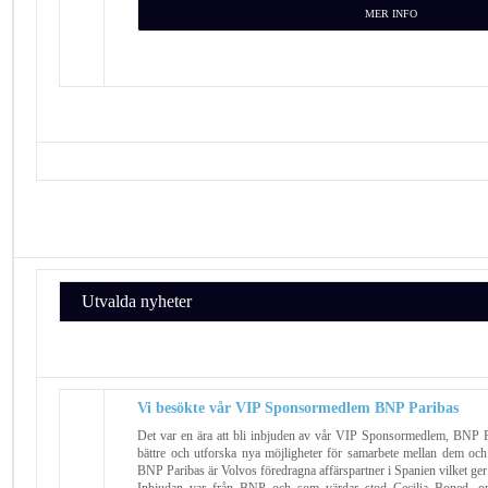
MER INFO
Utvalda nyheter
Vi besökte vår VIP Sponsormedlem BNP Paribas
Det var en ära att bli inbjuden av vår VIP Sponsormedlem, BNP Pa
bättre och utforska nya möjligheter för samarbete mellan dem och
BNP Paribas är Volvos föredragna affärspartner i Spanien vilket ger
Inbjudan var från BNP och som värdar stod Cecilia Boned, o