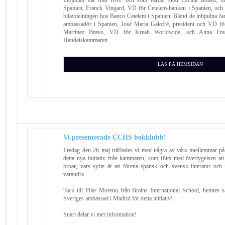
Spanien, Franck Vingard, VD för Cetelem-banken i Spanien, och J
bilavdelningen hos Banco Cetelem i Spanien. Bland de inbjudna fa
ambassadör i Spanien, José María Galofré, president och VD f
Martínez Bravo, VD för Kreab Worldwide, och Anna Fran
Handelskammaren.
LÄS PÅ HEMSIDAN
Vi presenterade CCHS bokklubb!
Fredag den 26 maj träffades vi med några av våra medlemmar på v
detta nya initiativ från kammaren, som fötts med övertygelsen att
broar, vars syfte är att förena spansk och svensk litteratur och
varandra.
Tack till Pilar Moreno från Brains International School, hennes s
Sveriges ambassad i Madrid för detta initiativ!
Snart delar vi mer information!