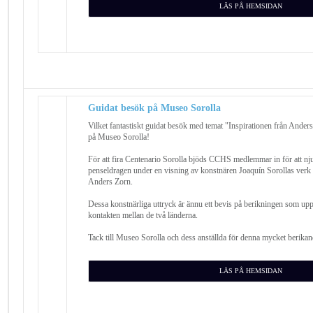
LÄS PÅ HEMSIDAN
Guidat besök på Museo Sorolla
Vilket fantastiskt guidat besök med temat "Inspirationen från Ander
på Museo Sorolla!
För att fira Centenario Sorolla bjöds CCHS medlemmar in för att nj
penseldragen under en visning av konstnären Joaquín Sorollas verk 
Anders Zorn.
Dessa konstnärliga uttryck är ännu ett bevis på berikningen som upps
kontakten mellan de två länderna.
Tack till Museo Sorolla och dess anställda för denna mycket berika
LÄS PÅ HEMSIDAN