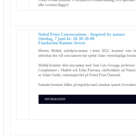
eller svenska flaggor!
Nobel Prize Conversations - Inspired by nature
Onsdag, 7 juni kl. 18:30-20:00
Fundación Ramón Areces
Morten Meldal, nobelprisvinnare i kemi 2022, kommer vara h
utforskar den roll som naturen har spelat i hans vetenskapliga forsk
Meldal kommer dela sina tankar med Juan Luis Arsuaga, professor i
Complutense i Madrid och Erika Pastrana, chefredaktör på Nature
av Adam Smith, vetenskapschef på Nobel Prize Outreach.
Samtalet kommer hållas på engelska med simultan spansk översättni
INFORMATION