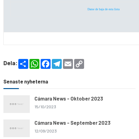
Darse de baja de esta lista
S
W
F
T
E
C
Dela:
h
h
a
e
m
o
a
a
c
l
a
p
r
t
e
e
i
y
e
s
b
g
l
L
Senaste nyheterna
A
o
r
i
p
o
a
n
p
k
m
k
Cámara News - Oktober 2023
15/10/2023
Cámara News - September 2023
12/09/2023