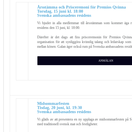
Årsstämma och Prisceremoni för Premios Qvinna
Torsdag, 15 juni kl. 18:00
Svenska ambassadens residens
Vi bjuder in alla medlemmar till årsstämman som kommer äga
residens den 15 juni, kl. 18:00.
Därefter är det dags att fira prisceremonin för Premios Qvinna
organisation för att synliggöra kvinnlig talang och ledarskap som 
mellan könen. Galan äger också rum på Svenska ambassadens resid
ANMÄLAN
Midsommarfesten
Tisdag, 20 juni, kl. 19:30
Svenska ambassadens residens
Vi gläds av att presentera en ny upplaga av midsommarfesten på 
med traditionell svensk mat och festligheter.