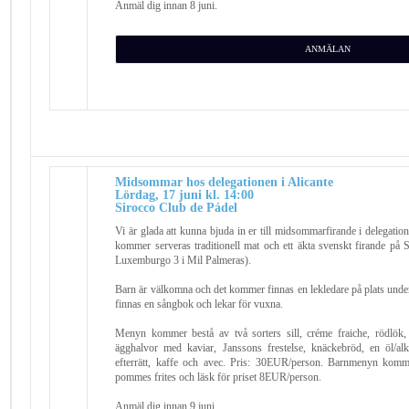
Anmäl dig innan 8 juni.
ANMÄLAN
Midsommar hos delegationen i Alicante
Lördag, 17 juni kl. 14:00
Sirocco Club de Pádel
Vi är glada att kunna bjuda in er till midsommarfirande i delegatio
kommer serveras traditionell mat och ett äkta svenskt firande på 
Luxemburgo 3 i Mil Palmeras).
Barn är välkomna och det kommer finnas en lekledare på plats und
finnas en sångbok och lekar för vuxna.
Menyn kommer bestå av två sorters sill, créme fraiche, rödlök, po
ägghalvor med kaviar, Janssons frestelse, knäckebröd, en öl/al
efterrätt, kaffe och avec. Pris: 30EUR/person. Barnmenyn komm
pommes frites och läsk för priset 8EUR/person.
Anmäl dig innan 9 juni.