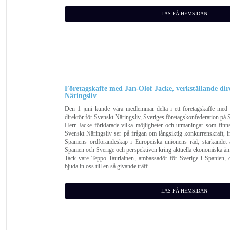
LÄS PÅ HEMSIDAN
Företagskaffe med Jan-Olof Jacke, verkställande dir
Näringsliv
Den 1 juni kunde våra medlemmar delta i ett företagskaffe med 
direktör för Svenskt Näringsliv, Sveriges företagskonfederation på
Herr Jacke förklarade vilka möjligheter och utmaningar som finn
Svenskt Näringsliv ser på frågan om långsiktig konkurrenskraft, i
Spaniens ordförandeskap i Europeiska unionens råd, stärkandet 
Spanien och Sverige och perspektiven kring aktuella ekonomiska ä
Tack vare Teppo Tauriainen, ambassadör för Sverige i Spanien, 
bjuda in oss till en så givande träff.
LÄS PÅ HEMSIDAN