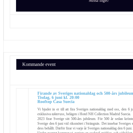
Missa inget!
Kommande event
Firande av Sveriges nationaldag och 500-års jubileu
Tisdag, 6 juni kl. 20:00
Rooftop Casa Suecia
Vi bjuder in er till att fira Sveriges nationaldag med oss, den 6 
exklusiva
takterass
, belägen i Hotel NH Collection Madrid Suecia.
2023 firar Sverige sitt 500-års jubileum. För 500 år sedan krönt
Sverige den 6 juni vid riksmötet i Strängnäs. Det innebar Sveriges
dess behållt. Därför firar vi varje år Sveriges nationaldag den 6 juni.
Under eventet kommer vi avnjuta en cocktail-middag, och självklar