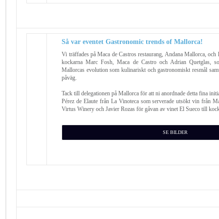
Så var eventet Gastronomic trends of Mallorca!
Vi träffades på Maca de Castros restaurang, Andana Mallorca, och 
kockarna Marc Fosh, Maca de Castro och Adrian Quetglas, so
Mallorcas evolution som kulinariskt och gastronomiskt resmål samt 
påväg.
Tack till delegationen på Mallorca för att ni anordnade detta fina init
Pérez de Elaute från La Vinoteca som serverade utsökt vin från Mall
Virtus Winery och Javier Rozas för gåvan av vinet El Sueco till koc
SE BILDER