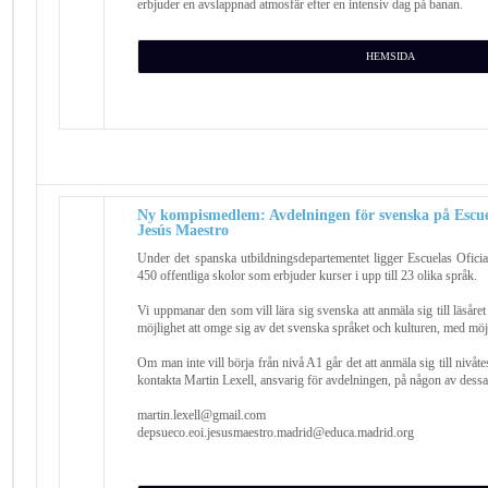
erbjuder en avslappnad atmosfär efter en intensiv dag på banan.
HEMSIDA
Ny kompismedlem: Avdelningen för svenska på Escue
Jesús Maestro
Under det spanska utbildningsdepartementet ligger Escuelas Oficia
450 offentliga skolor som erbjuder kurser i upp till 23 olika språk.
Vi uppmanar den som vill lära sig svenska att anmäla sig till läsår
möjlighet att omge sig av det svenska språket och kulturen, med möjlig
Om man inte vill börja från nivå A1 går det att anmäla sig till nivåtes
kontakta Martin Lexell, ansvarig för avdelningen, på någon av dessa
martin.lexell@gmail.com
depsueco.eoi.jesusmaestro.madrid@educa.madrid.org