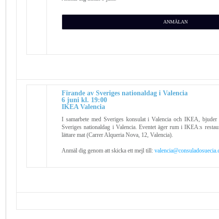
ANMÄLAN
Firande av Sveriges nationaldag i Valencia
6 juni kl. 19:00
IKEA Valencia
I samarbete med Sveriges konsulat i Valencia och IKEA, bjuder vi 
Sveriges nationaldag i Valencia. Eventet äger rum i IKEA:s resta
lättare mat (Carrer Alqueria Nova, 12, Valencia).
Anmäl dig genom att skicka ett mejl till:
valencia@consuladosuecia