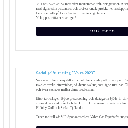
Vi gläds över att ha mött våra medlemmar från delegationen Alic
med sig av sina bekymmer och professionella projekt i en avslappna
Lunchen hölls på Finca Santa Luzias trevliga terass.
Vi hoppas träffa er snart igen!
LÄS PÅ HEMSIDAN
Social golfturnering "Volvo 2023"
Söndagen den 7 maj deltog vi vid den sociala golfturneringen "
mycket trevlig eftermiddag på denna tävling som ägde rum hos C
och även spelades mellan deras medlemmar.
Efter turneringen följde prisutdelning och deltagarna bjöds in till
väska delades ut från Holiday Golf till Kammarens bäste spelare. Gr
Holiday Golf och Stefan Tjellander!
Tusen tack till vår VIP Sponsormedlem Volvo Car España för inbju