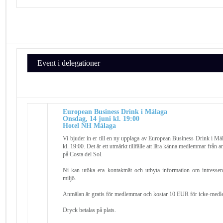
Event i delegationer
European Business Drink i Málaga
Onsdag, 14 juni kl. 19:00
Hotel NH Málaga
Vi bjuder in er till en ny upplaga av European Business Drink i M
kl. 19:00. Det är ett utmärkt tillfälle att lära känna medlemmar från
på Costa del Sol.
Ni kan utöka era kontaktnät och utbyta information om intressen
miljö.
Anmälan är gratis för medlemmar och kostar 10 EUR för icke-med
Dryck betalas på plats.