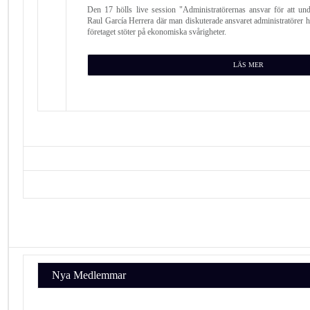
Den 17 hölls live session "Administratörernas ansvar för att u
Raul García Herrera där man diskuterade ansvaret administratörer h
företaget stöter på ekonomiska svårigheter.
LÄS MER
Nya Medlemmar