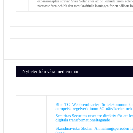
expansionsplan strävar Svea Solar efter att bli ledande inom sole
närmaste åren och bli den mest kraftfulla lösningen för ett hållbart liv
Nyheter från våra medlemmar
Blue TC: Webbseminarier för telekommunikat
europeisk regelverk inom 5G-nätsäkerhet och t
Securitas Securitas utser tre direktiv för att le
digitala transformationsåtagande
Skandinaviska Skolan: Anmälningsperioden fö
öppen