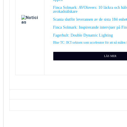
Finca Solmark: AVOlovers: 10 läckra och häl
avokadoälskare
Scania slutför leveransen av de sista 184 enh
Finca Solmark: Inspirerande intervjuer på Fi
Fagerhult: Double Dynamic Lighting
Blue TC: IKT-sektorn som accelerator för att nå målen f
L
ÄS MER