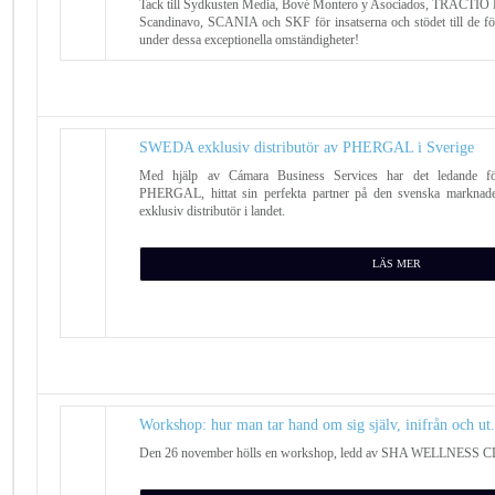
Tack till Sydkusten Media, Bové Montero y Asociados, TRACT
Scandinavo, SCANIA och SKF för insatserna och stödet till de f
under dessa exceptionella omständigheter!
SWEDA exklusiv distributör av PHERGAL i Sverige
Med hjälp av Cámara Business Services har det ledande för
PHERGAL, hittat sin perfekta partner på den svenska markn
exklusiv distributör i landet.
LÄS MER
Workshop: hur man tar hand om sig själv, inifrån och ut
Den 26 november hölls en workshop, ledd av SHA WELLNESS 