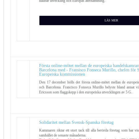
hållbar utveckling och Europas återhämtning.
LÄS MER
Första online-mötet mellan de europeiska handelskamrar
Barcelona med - Fransisco Fonseca Murillo, chefen för S
Europeiska kommissionen
Den 17 december hölls det första online-mötet mellan de europe
och Barcelona. Francisco Fonseca Murillo belyste bland annat vi
Ericsson som flaggskepp i den europeiska utvecklingen av 5 G.
Solidaritet mellan Svensk-Spanska företag
Kammaren riktar ett stort tack till alla berörda företag som har visa
samhället de senaste månaderna.