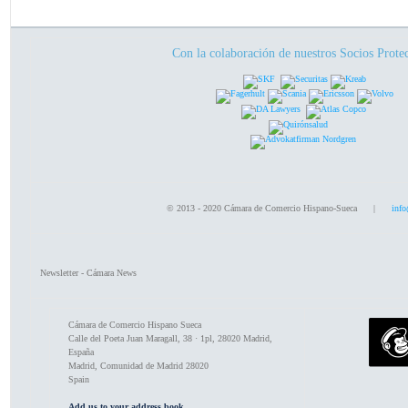
Con la colaboración de nuestros Socios Prote
© 2013 - 2020 Cámara de Comercio Hispano-Sueca |
info
Newsletter - Cámara News
Cámara de Comercio Hispano Sueca
Calle del Poeta Juan Maragall, 38 · 1pl, 28020 Madrid,
España
Madrid
,
Comunidad de Madrid
28020
Spain
Add us to your address book