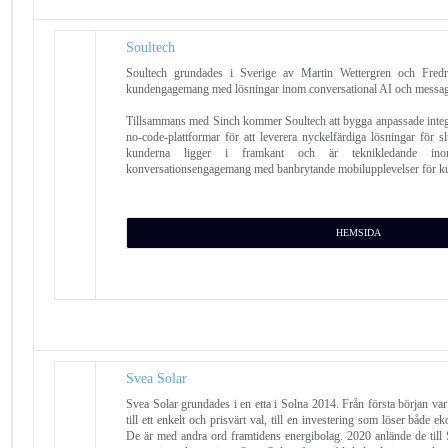
Soultech
Soultech grundades i Sverige av Martin Wettergren och Fredr
kundengagemang med lösningar inom conversational AI och messag
Tillsammans med Sinch kommer Soultech att bygga anpassade integ
no-code-plattformar för att leverera nyckelfärdiga lösningar för sl
kunderna ligger i framkant och är teknikledande in
konversationsengagemang med banbrytande mobilupplevelser för k
HEMSIDA
Svea Solar
Svea Solar grundades i en etta i Solna 2014. Från första början var
till ett enkelt och prisvärt val, till en investering som löser både 
De är med andra ord framtidens energibolag. 2020 anlände de til