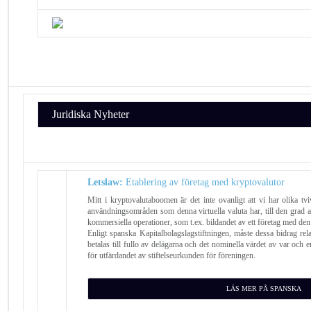
Juridiska Nyheter
Letslaw:
Etablering av företag med kryptovalutor
Mitt i kryptovalutaboomen är det inte ovanligt att vi har olika t
användningsområden som denna virtuella valuta har, till den grad at
kommersiella operationer, som t.ex. bildandet av ett företag med den f
Enligt spanska Kapitalbolagslagstiftningen, måste dessa bidrag relate
betalas till fullo av delägarna och det nominella värdet av var och e
för utfärdandet av stiftelseurkunden för föreningen.
LÄS MER PÅ SPANSKA