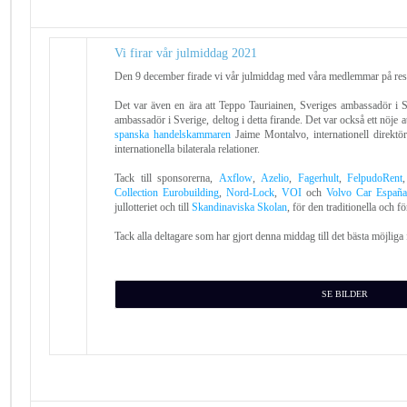
Vi firar vår julmiddag 2021
Den 9 december firade vi vår julmiddag med våra medlemmar på re
Det var även en ära att Teppo Tauriainen, Sveriges ambassadör i S
ambassadör i Sverige, deltog ​​i detta firande. Det var också ett nöje 
spanska handelskammaren
Jaime Montalvo, internationell direktö
internationella bilaterala relationer.
Tack till sponsorerna,
Axflow
,
Azelio
,
Fagerhult
,
FelpudoRent
Collection Eurobuilding
,
Nord-Lock
,
VOI
och
Volvo Car España
jullotteriet och till
Skandinaviska Skolan
, för den traditionella och 
Tack alla deltagare som har gjort denna middag till det bästa möjliga
SE BILDER