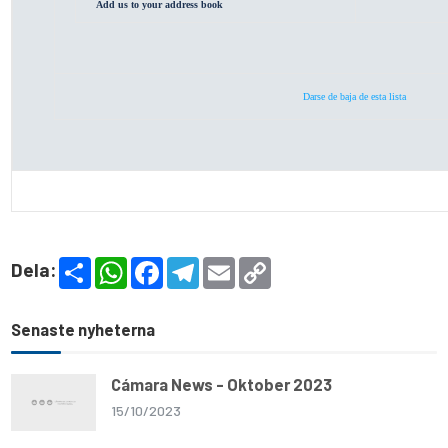
Add us to your address book
Darse de baja de esta lista
S
W
F
T
E
C
Dela:
h
h
a
e
m
o
a
a
c
l
a
p
r
t
e
e
i
y
e
s
b
g
l
L
Senaste nyheterna
A
o
r
i
p
o
a
n
p
k
m
k
Cámara News - Oktober 2023
15/10/2023