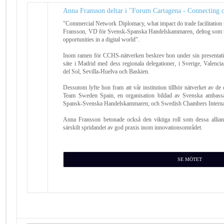
Anna Fransson deltar i "Forum Cartagena - Connecting op
"Commercial Network Diplomacy, what impact do trade facilitation
Fransson, VD för Svensk-Spanska Handelskammaren, deltog som ta
opportunities in a digital world".
Inom ramen för CCHS-nätverken beskrev hon under sin presentati
säte i Madrid med dess regionala delegationer, i Sverige, Valenci
del Sol, Sevilla-Huelva och Baskien.
Dessutom lyfte hon fram att vår institution tillhör nätverket av d
Team Sweden Spain, en organisation bildad av Svenska ambass
Spansk-Svenska Handelskammaren; och Swedish Chambers Internat
Anna Fransson betonade också den viktiga roll som dessa allianse
särskilt spridandet av god praxis inom innovationsområdet.
SE MÖTET