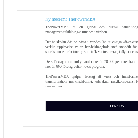
Ny medlem: ThePowerMBA
ThePowerMBA är en global och digital handelshögs
managementutbildningar runt om i världen.
Det är skolan där de bästa i världen lär ut viktiga affärskun
verklig upplevelse av en handelshögskola med metodik för
succés stories från företag som folk vet inspirerar, inflyter och s
Dess företagscommunity samlar mer än 70 000 personer från me
mer än 600 företag deltar i dess program.
ThePowerMBA hjälper företag att växa och transformera
transformation, marknadsföring, ledarskap, maktkompetens, 
mycket mer.
HEMSIDA