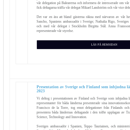
vår delegation på Balearerna och informera de intresserade om vå
fick deltagarna träffa vår delegat Mikael Landström och vår vice del
Det var en ära att bland gästerna räkna med närvaron av vår hed
Sancho, Spaniens ambassadör i Sverige; Nathalia Rigo, Sveriges
och med vår delegat i Stockholm Birgitta Stål. Anna Fransson
representerade vår styrelse.
LÄS PÅ HEMSIDAN
Presentation av Sverige och Finland som inbjudna lä
2023
Vi deltog i presentationen av Finland och Sverige som inbjudna l
representanter för båda länderna presenterade sina innovationsek
Francisco de la Torre, tog emot delegationer från Finlands och
presentera båda ländernas deltagande i den tolfte upplagan av T
Science, Technology and Innovation.
Sveriges ambassadör i Spanien, Teppo Tauriainen, och ministerr