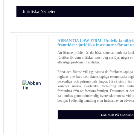
Juridiska Nyheter
ABBANTIA LAW FIRM: Undvik familjekon
framtiden: juridiska instrument för att u
Att förutse problem är det bästa sättet att undvika fam
förstöra för dem vi älskar mest. Jag avslöjar några
allvarliga problem i framtiden.
Först och främst vill jag nämna de föräktenskaplig
regleras inte bara den äktenskapliga ekonomiska re
personliga och patrimoniala frågor. På så sätt, i fall a
kommer smärta, svartsjuka, förbittring eller andr
förhindras från att förstöra familjen. Dessutom är des
kan ändras genom ömsesidig överenskommelse vid beho
beviljas i offentlig handling efter inrådan av en advoka
LÄS MER PÅ SPANSKA