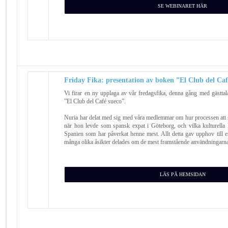
SE WEBINARET HÄR
Friday ​​Fika: presentation av boken ”El Club del Ca
Vi firar en ny upplaga av vår fredagsfika, denna gång med gästtalar
”El Club del Café sueco”.
Nuria har delat med sig med våra medlemmar om hur processen att s
när hon levde som spansk expat i Göteborg, och vilka kulturella 
Spanien som har påverkat henne mest. Allt detta gav upphov till e
många olika åsikter delades om de mest framstående användningarna
LÄS PÅ HEMSIDAN