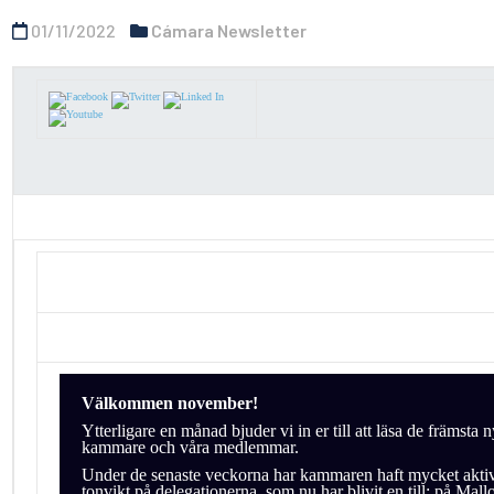
01/11/2022
Cámara Newsletter
Välkommen november!
Ytterligare en månad bjuder vi in er till att läsa de främsta 
kammare och våra medlemmar.
Under de senaste veckorna har kammaren haft mycket aktivi
tonvikt på delegationerna, som nu har blivit en till: på Mall