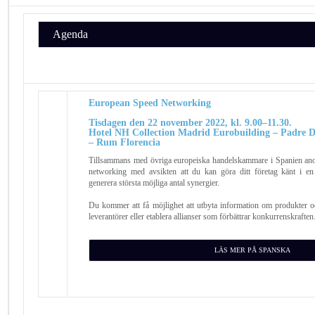
Agenda
European Speed ​​Networking
Tisdagen den 22 november 2022, kl. 9.00–11.30.
Hotel NH Collection Madrid Eurobuilding – Padre
– Rum Florencia
Tillsammans med övriga europeiska handelskammare i Spanien ano
networking med avsikten att du kan göra ditt företag känt i en
generera största möjliga antal synergier.
Du kommer att få möjlighet att utbyta information om produkter oc
leverantörer eller etablera allianser som förbättrar konkurrenskraften
LÄS MER PÅ SPANSKA