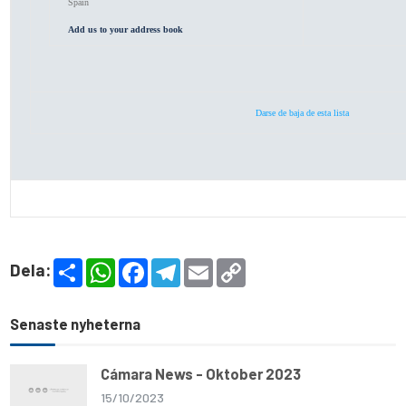
Spain
Add us to your address book
Darse de baja de esta lista
S
W
F
T
E
C
Dela:
h
h
a
e
m
o
a
a
c
l
a
p
r
t
e
e
i
y
e
s
b
g
l
L
Senaste nyheterna
A
o
r
i
p
o
a
n
p
k
m
k
Cámara News - Oktober 2023
15/10/2023