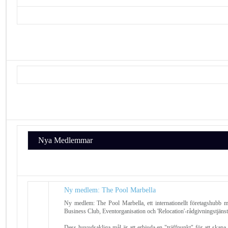
Nya Medlemmar
Ny medlem: The Pool Marbella
Ny medlem: The Pool Marbella, ett internationellt företagshubb
Business Club, Eventorganisation och 'Relocation'-rådgivningstjänst
Dess huvudsakliga mål är att erbjuda en "träffpunkt" för att skap