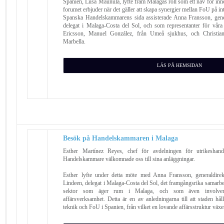
Spanien, Liisa Maunula, lyfte fram Malagas roll som ett nav för in
forumet erbjuder när det gäller att skapa synergier mellan FoU på in
Spanska Handelskammarens sida assisterade Anna Fransson, gene
delegat i Malaga-Costa del Sol, och som representanter för vår
Ericsson, Manuel González, från Umeå sjukhus, och Christi
Marbella.
LÄS PÅ HEMSIDAN
Besök på Handelskammaren i Malaga
Esther Martínez Reyes, chef för avdelningen för utrikeshan
Handelskammare välkomnade oss till sina anläggningar.
Esther lyfte under detta möte med Anna Fransson, generaldi
Lindeen, delegat i Malaga-Costa del Sol, det framgångsrika samarbet
sektor som äger rum i Malaga, och som även involverar u
affärsverksamhet. Detta är en av anledningarna till att staden håll
teknik och FoU i Spanien, från vilket en lovande affärsstruktur växe