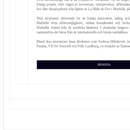
främja projekt, efter vågen av investerare, entreprenörer, affärsm
bor eller distansarbetar från hjärtat av La Milla de Oro i Marbella, p
Med utrymmen utformade för att främja innovation, talang och 
Marbella även affärsmöjligheter, utökar kontaktnätet och lockar
Marbella, främst från de nordiska länderna. I slutändan fungera d
sammanföra det bästa från de internationella och lokala samhällena.
Bland dess investerare finns direktörer som Andreas Mihalovits, in
Panday, VD för Storytell och Pelle Lundborg, co-founder av Embra
HEMSIDA