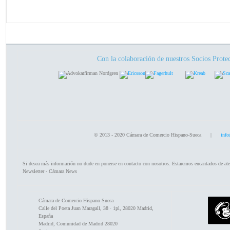
Con la colaboración de nuestros Socios Prote
© 2013 - 2020 Cámara de Comercio Hispano-Sueca |
info
Si desea más información no dude en ponerse en contacto con nosotros. Estaremos encantados de ate
Newsletter - Cámara News
Cámara de Comercio Hispano Sueca
Calle del Poeta Juan Maragall, 38 · 1pl, 28020 Madrid,
España
Madrid
,
Comunidad de Madrid
28020