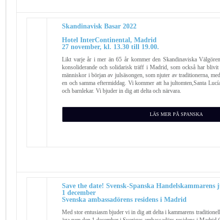
Skandinavisk Basar 2022
Hotel InterContinental, Madrid
27 november, kl. 13.30 till 19.00.
Likt varje år i mer än 65 år kommer den Skandinaviska Välgörenh
konsoliderande och solidarisk träff i Madrid, som också har blivit
människor i början av julsäsongen, som njuter av traditionerna, m
en och samma eftermiddag. Vi kommer att ha jultomten,Santa Lucía
och barnlekar. Vi bjuder in dig att delta och närvara.
LÄS MER PÅ SPANSKA
Save the date! Svensk-Spanska Handelskammarens 
1 december
Svenska ambassadörens residens i Madrid
Med stor entusiasm bjuder vi in dig att delta i kammarens tradition
äga rum den 1 december i Sveriges ambassadörs residens i Madrid (