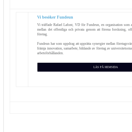
Vi besöker Fundeun
Vi träffade Rafael Lafont, VD för Fundeun, en organisation som a
mellan det offentliga och privata genom att förena forskning, off
företag.
Fundeun har som uppdrag att upprätta synergier mellan företagsvär
främja innovation, samarbete, bildande av företag av universitetsstu
arbetsförhållanden.
LÄS PÅ HEMSIDA