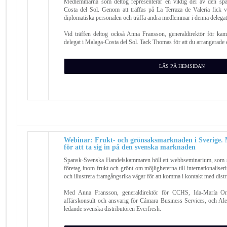
Medlemmarna som deltog representerar en viktig del av den spa
Costa del Sol. Genom att träffas på La Terraza de Valeria fick v
diplomatiska personalen och träffa andra medlemmar i denna delegat
Vid träffen deltog också Anna Fransson, generaldirektör för k
delegat i Malaga-Costa del Sol. Tack Thomas för att du arrangerade e
LÄS PÅ HEMSIDAN
Webinar: Frukt- och grönsaksmarknaden i Sverige.
för att ta sig in på den svenska marknaden
Spansk-Svenska Handelskammaren höll ett webbseminarium, som syf
företag inom frukt och grönt om möjligheterna till internationalis
och illustrera framgångsrika vägar för att komma i kontakt med distri
Med Anna Fransson, generaldirektör för CCHS, Ida-María Orte
affärskonsult och ansvarig för Cámara Business Services, och A
ledande svenska distributören Everfresh.