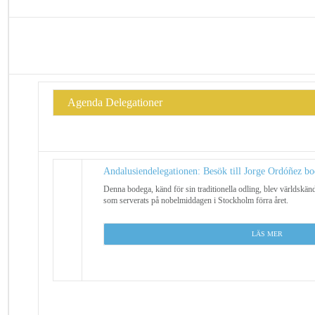
Agenda Delegationer
Andalusiendelegationen: Besök till Jorge Ordóñez bo
Denna bodega, känd för sin traditionella odling, blev världskänd e
som serverats på nobelmiddagen i Stockholm förra året.
L
ÄS MER