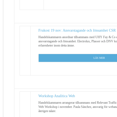
Frukost 19 nov: Ansvarstagande och lönsamhet CSR
Handelskammaren anordnar tillsammans med UHY Fay & Co e
ansvarstagande och lönsamhet. Electrolux, Plasser och DNV ko
erfarenheter inom detta ämne.
LÄS MER
Workshop Analítica Web
Handelskammaren arrangerar tillsammans med Relevant Traffic d
Web Workshop i november. Paula Sánchez, ansvarig för webanal
återigen talare.