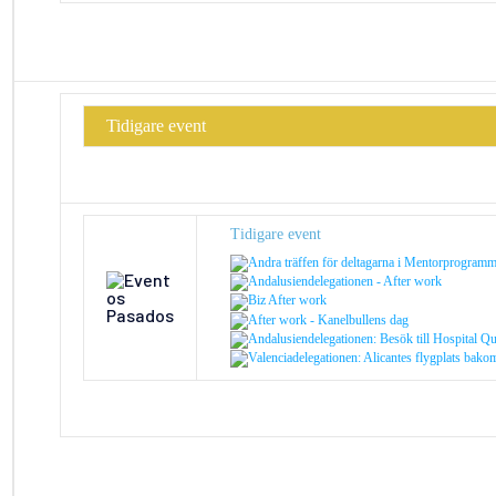
Tidigare event
Tidigare event
Andra träffen för deltagarna i
Mento
r
programm
Andalusiendelegationen - After work
Biz After work
After work - Kanelbullens dag
Andalusiendelegationen: Besök till Hospital Qu
Valenciadelegationen: Alicantes flygplats bako