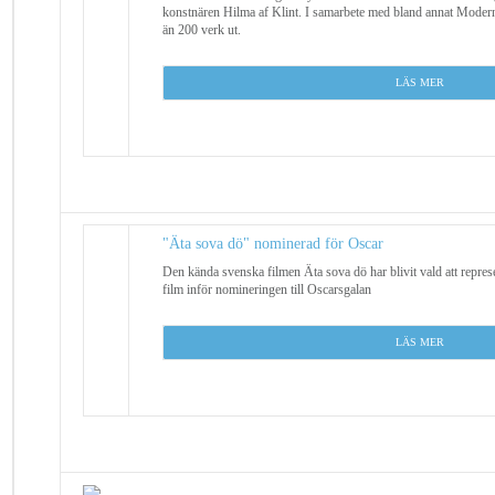
konstnären Hilma af Klint. I samarbete med bland annat Moder
än 200 verk ut.
L
ÄS MER
"Äta sova dö" nominerad för Oscar
Den kända svenska filmen Äta sova dö har blivit vald att repre
film inför nomineringen till Oscarsgalan
LÄS MER