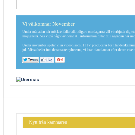
Vi välkomnar November
Under månaden när mörkret faller allt tidigare om dagarna vill vi erbjuda dig e
möjligheter. Ses vi på något av dem? All information hittar du i agendan här ne
Under november spelar vi in videon som
HTTV
producerar för Handelskamma
jul. Missa heller inte de senaste nyheterna, vi letar bland annat efter de tre vis
Nytt från kammaren