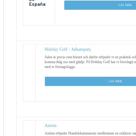
L
ÄS MER
Holiday Golf - Julkampanj
Julen är precis runt hörnet och därför erbjuder vi en praktisk och
komma ihåg oss med glädje. På Holiday Golf har vi föreslagit n
med er företagslogga.
LÄS MER
Antiun
Antiun erbjuder Handelskammarens medlemmar en exklusiv samt