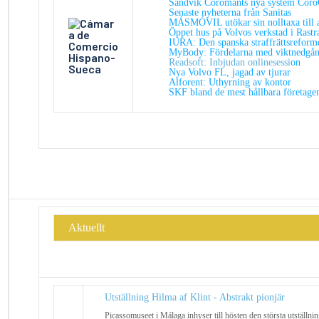
Sandvik Coromants nya system Cor
Senaste nyheterna från Sanitas
MÁSMÓVIL utökar sin nolltaxa till a
Öppet hus på Volvos verkstad i Rastr
IURA: Den spanska straffrättsreform
MyBody: Fördelarna med viktnedgå
Readsoft: Inbjudan onlinesessi
on
Nya Volvo FL, jagad av tjurar
Alforent:
Uthyrning av kontor
SKF bland de mest hållbara företagen 
Aktuellt
Utställning Hilma af Klint - Abstrakt pionjär
Picassomuseet i Málaga inhyser till hösten den största utställnin