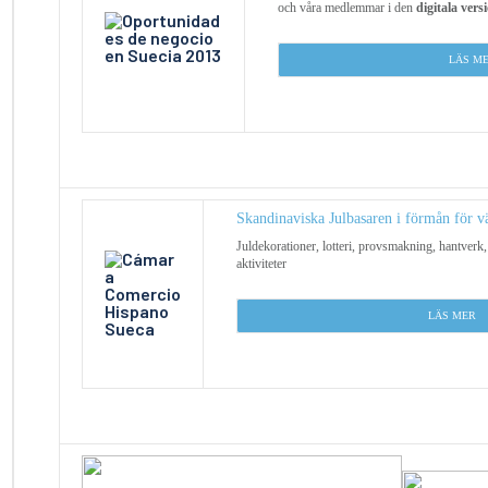
och våra medlemmar i den
digitala vers
LÄS M
Skandinaviska Julbasaren i förmån för v
Juldekorationer, lotteri, provsmakning, hantverk
aktiviteter
L
ÄS MER