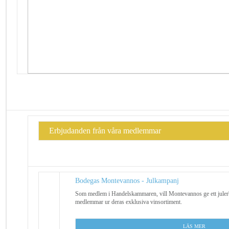
Erbjudanden från våra medlemmar
Bodegas Montevannos - Julkampanj
Som medlem i Handelskammaren, vill Montevannos ge ett jule
medlemmar ur deras exklusiva vinsortiment.
L
ÄS MER