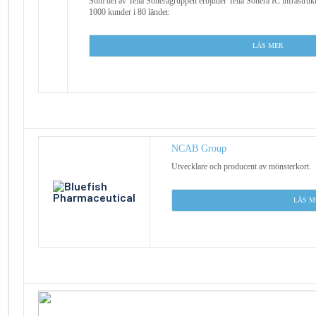
Som del av Telia Soneragruppen erbjuder Telia Sonera IC infrastruktu
1000 kunder i 80 länder.
L
ÄS MER
NCAB Group
Utvecklare och producent av mönsterkort.
L
ÄS M