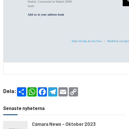
Madrid
,
Comunidad de Madrid
28009
Spain
Add us to your address book
Darse de baja de esta lista
|
Modificar suscripc
S
W
F
T
E
C
Dela:
h
h
a
e
m
o
a
a
c
l
a
p
r
t
e
e
i
y
e
s
b
g
l
L
Senaste nyheterna
A
o
r
i
p
o
a
n
p
k
m
k
Cámara News - Oktober 2023