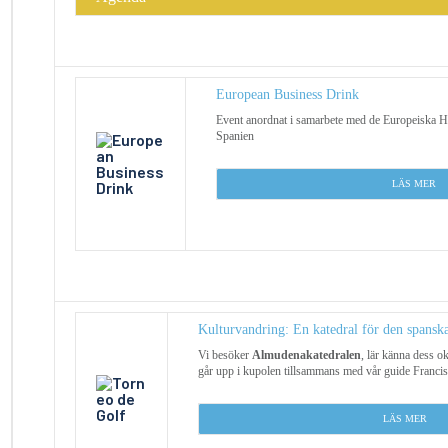
European Business Drink
Event anordnat i samarbete med de Europeiska H
Spanien
L
ÄS MER
Kulturvandring: En katedral för den spansk
Vi besöker
Almudenakatedralen
, lär känna dess o
går upp i kupolen tillsammans med vår guide Franc
L
ÄS MER