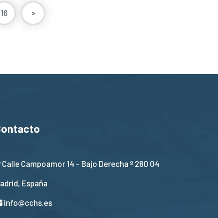
16
»
Contacto
Calle Campoamor 14 - Bajo Derecha º 280 04
adrid, España
info@cchs.es