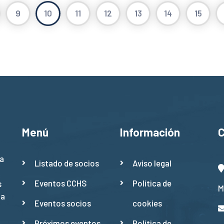
9
10
11
12
13
14
15
Menú
Información
a
Listado de socios
Aviso legal
Eventos CCHS
Política de
s
M
ña
Eventos socios
cookies
Próximos eventos
Política de