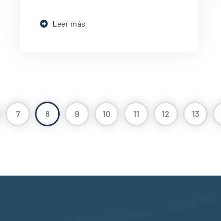
Leer más
7
8
9
10
11
12
13