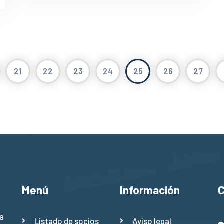
21
22
23
24
25
26
27
Menú
Información
a
Listado de socios
Aviso legal