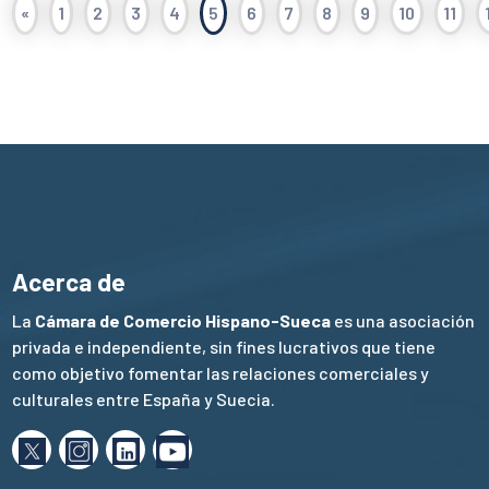
«
1
2
3
4
5
6
7
8
9
10
11
Acerca de
La
Cámara de Comercio Hispano-Sueca
es una asociación
privada e independiente, sin fines lucrativos que tiene
como objetivo fomentar las relaciones comerciales y
culturales entre España y Suecia.