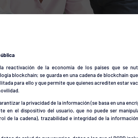
pública
la reactivación de la economía de los países que se nut
ogía blockchain; se guarda en una cadena de blockchain qu
bilitada para ello y que permite que quienes acrediten estar v
ovilidad.
rantizar la privacidad de la información (se basa en una encr
 en el dispositivo del usuario, que no puede ser manipul
ol de la cadena), trazabilidad e integridad de la informació
datos de salud de sus usuarios, datos a los que el RGPD inclu