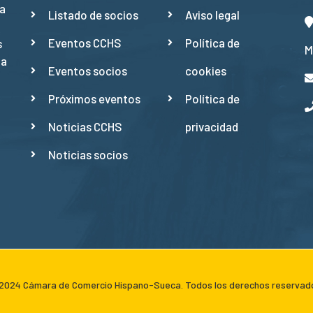
a
Listado de socios
Aviso legal
Eventos CCHS
Política de
s
M
ña
Eventos socios
cookies
Próximos eventos
Política de
Noticias CCHS
privacidad
Noticias socios
024 Cámara de Comercio Hispano-Sueca. Todos los derechos reservad