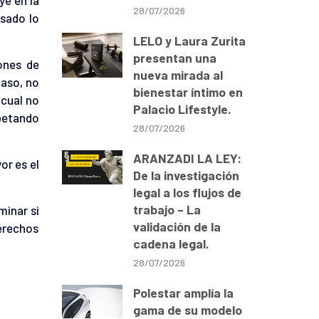
28/07/2026
esado lo
LELO y Laura Zurita
presentan una
ones de
nueva mirada al
caso, no
bienestar íntimo en
 cual no
Palacio Lifestyle.
spetando
28/07/2026
ARANZADI LA LEY:
or es el
De la investigación
legal a los flujos de
trabajo – La
minar si
validación de la
erechos
cadena legal.
28/07/2026
Polestar amplía la
gama de su modelo