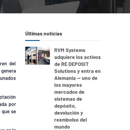
Últimas noticias
RVM Systems
adquiere los activos
ren del
de RE DEPOSIT
e genera
Solutions y entra en
Alemania — uno de
acunados
los mayores
mercados de
iptación
sistemas de
ada por
depósito,
n que se
devolución y
reembolso del
mundo
ye en la