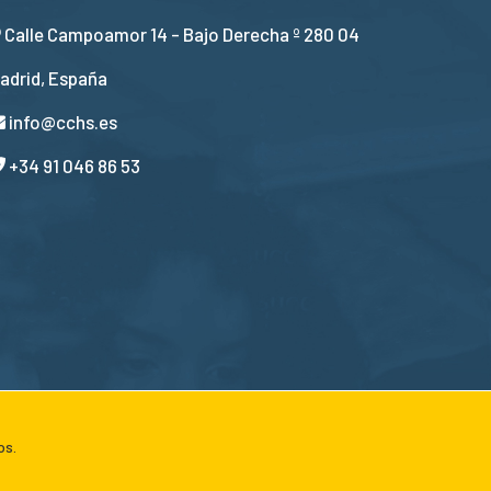
Calle Campoamor 14 - Bajo Derecha º 280 04
adrid, España
info@cchs.es
+34 91 046 86 53
os.