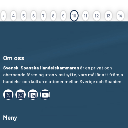
«
4
5
6
7
8
9
10
11
12
13
14
Om oss
Svensk-Spanska Handelskammaren
är en privat och
oberoende förening utan vinstsyfte, vars mål är att främja
handels- och kulturrelationer mellan Sverige och Spanien.
Meny