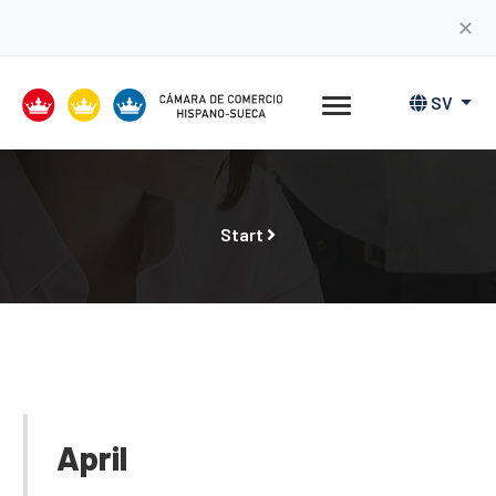
✕
SV
Start
April