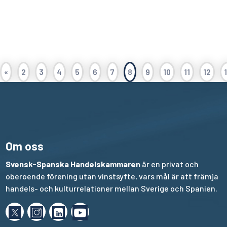
«
2
3
4
5
6
7
8
9
10
11
12
Om oss
Svensk-Spanska Handelskammaren
är en privat och
oberoende förening utan vinstsyfte, vars mål är att främja
handels- och kulturrelationer mellan Sverige och Spanien.