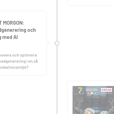
T MORGON:
adgenerering och
g med AI
novera och optimera
eadgenerering i en så
ikationsmiljö?