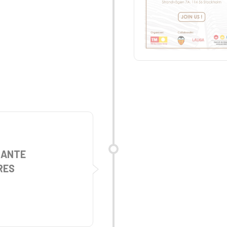
CANTE
RES