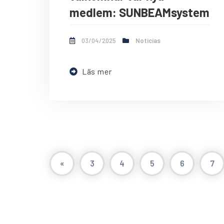
medlem: SUNBEAMsystem
03/04/2025
Noticias
Läs mer
«
3
4
5
6
7