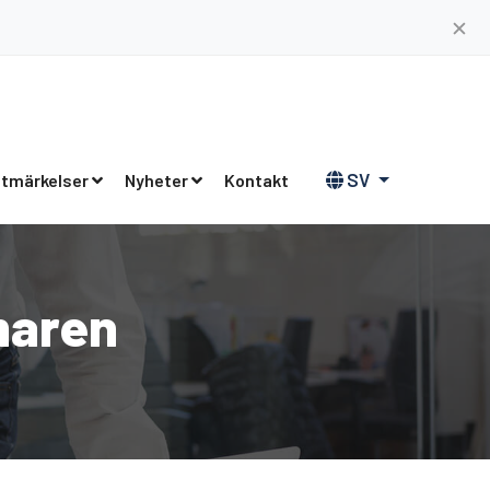
✕
SV
tmärkelser
Nyheter
Kontakt
maren