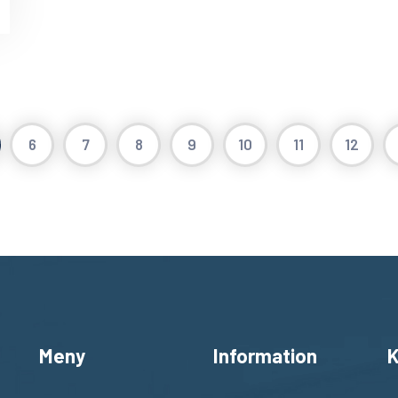
6
7
8
9
10
11
12
Meny
Information
K