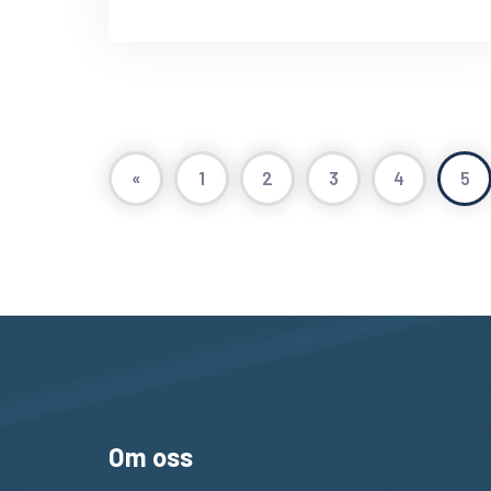
«
1
2
3
4
5
Om oss