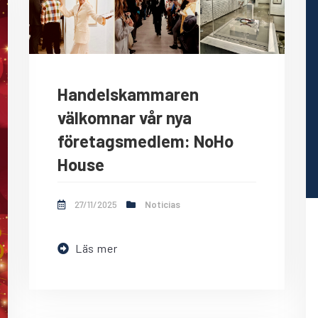
Handelskammaren
välkomnar vår nya
företagsmedlem: NoHo
House
27/11/2025
Noticias
Läs mer