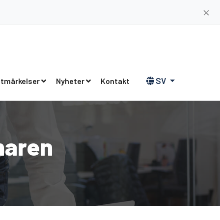
✕
SV
tmärkelser
Nyheter
Kontakt
maren