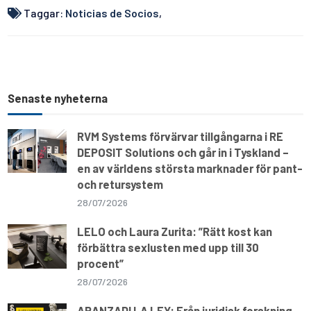
A
o
r
i
p
o
a
n
Taggar:
Noticias de Socios
,
p
k
m
k
Senaste nyheterna
RVM Systems förvärvar tillgångarna i RE
DEPOSIT Solutions och går in i Tyskland –
en av världens största marknader för pant-
och retursystem
28/07/2026
LELO och Laura Zurita: ”Rätt kost kan
förbättra sexlusten med upp till 30
procent”
28/07/2026
ARANZADI LA LEY: Från juridisk forskning