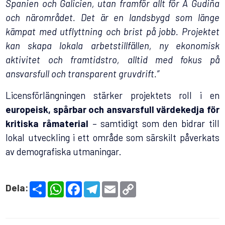
Spanien och Galicien, utan framför allt för A Gudiña
och närområdet. Det är en landsbygd som länge
kämpat med utflyttning och brist på jobb. Projektet
kan skapa lokala arbetstillfällen, ny ekonomisk
aktivitet och framtidstro, alltid med fokus på
ansvarsfull och transparent gruvdrift.”
Licensförlängningen stärker projektets roll i en
europeisk, spårbar och ansvarsfull värdekedja för
kritiska råmaterial
– samtidigt som den bidrar till
lokal utveckling i ett område som särskilt påverkats
av demografiska utmaningar.
S
W
F
T
E
C
Dela:
h
h
a
e
m
o
a
a
c
l
a
p
r
t
e
e
i
y
e
s
b
g
l
L