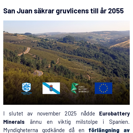
San Juan säkrar gruvlicens till år 2055
I slutet av november 2025 nådde
Eurobattery
Minerals
ännu en viktig milstolpe i Spanien.
Myndigheterna godkände då en
förlängning av