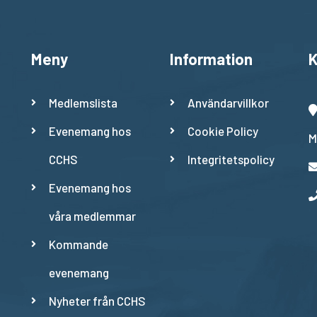
Meny
Information
K
Medlemslista
Användarvillkor
Evenemang hos
Cookie Policy
M
CCHS
Integritetspolicy
Evenemang hos
våra medlemmar
Kommande
evenemang
Nyheter från CCHS