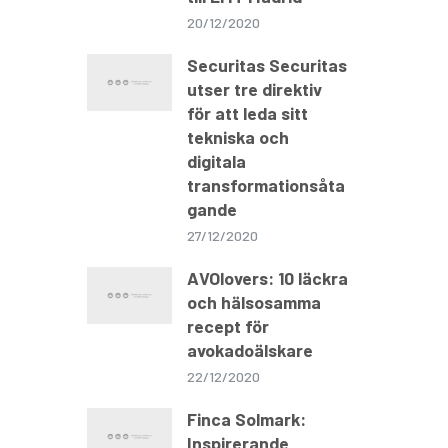
20/12/2020
Securitas Securitas
utser tre direktiv
för att leda sitt
tekniska och
digitala
transformationsåta
gande
27/12/2020
AVOlovers: 10 läckra
och hälsosamma
recept för
avokadoälskare
22/12/2020
Finca Solmark:
Inspirerande