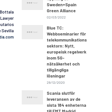
Sweden+Spain
Green Alliance
Bottala
02/03/2022
Lawyer
utarios
Blue TC:
 Sevilla
Webbseminarier för
ia.com
telekommunikations
sektorn: Nytt,
europeisk regelverk
inom 5G-
nätsäkerhet och
tillgängliga
lösningar
29/12/2020
Scania slutför
leveransen av de
sista 184 enheterna
till EMT Madrid