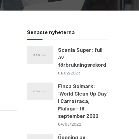
Senaste nyheterna
Scania Super: full
av
förbrukningsrekord
01/02/2023
Finca Solmark:
`World Clean Up Day´
i Carratraca,
Málaga- 19
september 2022
04/09/2022
Öppning av