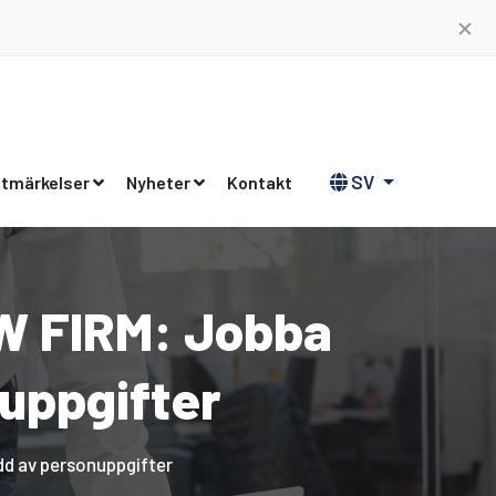
✕
SV
tmärkelser
Nyheter
Kontakt
W FIRM: Jobba
uppgifter
d av personuppgifter