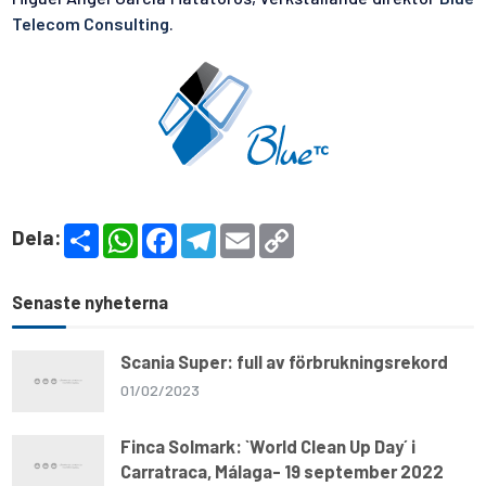
Telecom Consulting
.
S
W
F
T
E
C
Dela:
h
h
a
e
m
o
a
a
c
l
a
p
r
t
e
e
i
y
e
s
b
g
l
L
Senaste nyheterna
A
o
r
i
p
o
a
n
p
k
m
k
Scania Super: full av förbrukningsrekord
01/02/2023
Finca Solmark: `World Clean Up Day´ i
Carratraca, Málaga- 19 september 2022