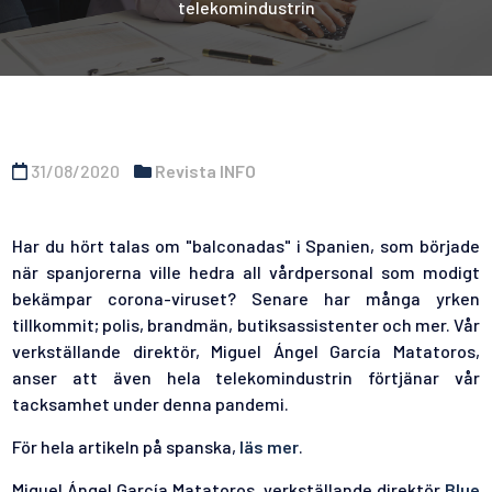
telekomindustrin
31/08/2020
Revista INFO
Har du hört talas om "balconadas" i Spanien, som började
när spanjorerna ville hedra all vårdpersonal som modigt
bekämpar corona-viruset? Senare har många yrken
tillkommit; polis, brandmän, butiksassistenter och mer. Vår
verkställande direktör, Miguel Ángel García Matatoros,
anser att även hela telekomindustrin förtjänar vår
tacksamhet under denna pandemi.
För hela artikeln på spanska,
läs mer
.
Miguel Ángel García Matatoros, verkställande direktör
Blue