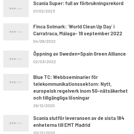
p
k
m
k
Scania Super: full av förbrukningsrekord
01/02/2023
Finca Solmark: `World Clean Up Day´ i
Carratraca, Málaga- 19 september 2022
04/09/2022
Öppning av Sweden+Spain Green Alliance
02/03/2022
Blue TC: Webbseminarier för
telekommunikationssektorn: Nytt,
europeisk regelverk inom 5G-nätsäkerhet
och tillgängliga lösningar
29/12/2020
Scania slutför leveransen av de sista 184
enheterna till EMT Madrid
20/12/2020