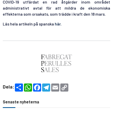
COVID-19 utfärdat en rad åtgärder inom området
administrativt avtal för att mildra de ekonomiska
effekterna som orsakats, som trädde i kraft den 18 mars.
Läs hela artikeln på spanska
här.
S
W
F
T
E
C
Dela:
h
h
a
e
m
o
a
a
c
l
a
p
r
t
e
e
i
y
e
s
b
g
l
L
Senaste nyheterna
A
o
r
i
p
o
a
n