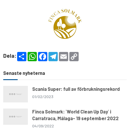
S
W
F
T
E
C
Dela:
h
h
a
e
m
o
a
a
c
l
a
p
r
t
e
e
i
y
e
s
b
g
l
L
Senaste nyheterna
A
o
r
i
p
o
a
n
p
k
m
k
Scania Super: full av förbrukningsrekord
01/02/2023
Finca Solmark: `World Clean Up Day´ i
Carratraca, Málaga- 19 september 2022
04/09/2022