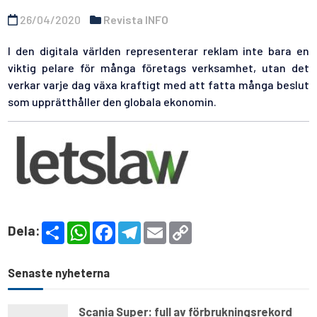
26/04/2020
Revista INFO
I den digitala världen representerar reklam inte bara en
viktig pelare för många företags verksamhet, utan det
verkar varje dag växa kraftigt med att fatta många beslut
som upprätthåller den globala ekonomin.
S
W
F
T
E
C
Dela:
h
h
a
e
m
o
a
a
c
l
a
p
r
t
e
e
i
y
e
s
b
g
l
L
Senaste nyheterna
A
o
r
i
p
o
a
n
p
k
m
k
Scania Super: full av förbrukningsrekord