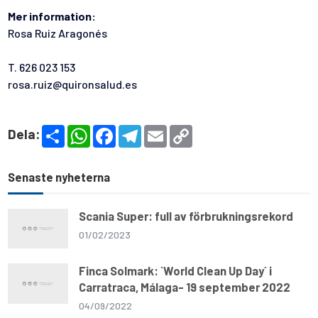
Mer information:
Rosa Ruiz Aragonés
T. 626 023 153
rosa.ruiz@quironsalud.es
S
W
F
T
E
C
Dela:
h
h
a
e
m
o
a
a
c
l
a
p
r
t
e
e
i
y
e
s
b
g
l
L
Senaste nyheterna
A
o
r
i
p
o
a
n
p
k
m
k
Scania Super: full av förbrukningsrekord
01/02/2023
Finca Solmark: `World Clean Up Day´ i
Carratraca, Málaga- 19 september 2022
04/09/2022