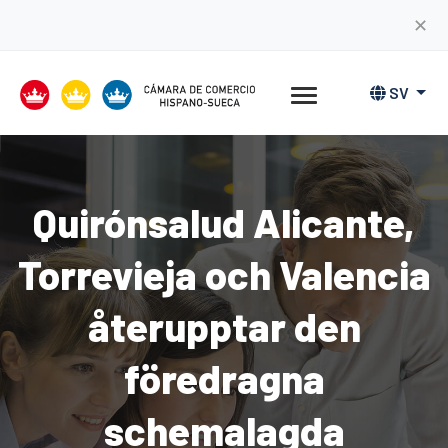
✕
SV
Quirónsalud Alicante,
Torrevieja och Valencia
återupptar den
föredragna
schemalagda