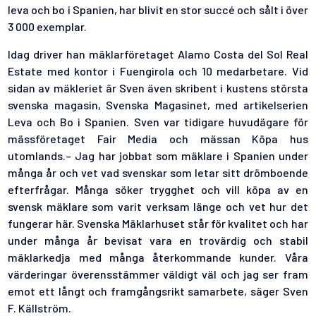
leva och bo i Spanien, har blivit en stor succé och sålt i över
3 000 exemplar.
Idag driver han mäklarföretaget Alamo Costa del Sol Real
Estate med kontor i Fuengirola och 10 medarbetare. Vid
sidan av mäkleriet är Sven även skribent i kustens största
svenska magasin, Svenska Magasinet, med artikelserien
Leva och Bo i Spanien. Sven var tidigare huvudägare för
mässföretaget Fair Media och mässan Köpa hus
utomlands.– Jag har jobbat som mäklare i Spanien under
många år och vet vad svenskar som letar sitt drömboende
efterfrågar. Många söker trygghet och vill köpa av en
svensk mäklare som varit verksam länge och vet hur det
fungerar här. Svenska Mäklarhuset står för kvalitet och har
under många år bevisat vara en trovärdig och stabil
mäklarkedja med många återkommande kunder. Våra
värderingar överensstämmer väldigt väl och jag ser fram
emot ett långt och framgångsrikt samarbete, säger Sven
F. Källström.