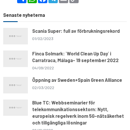
h
h
a
e
m
o
a
a
c
l
a
p
r
t
e
e
i
y
e
s
b
g
l
L
Senaste nyheterna
A
o
r
i
p
o
a
n
p
k
m
k
Scania Super: full av förbrukningsrekord
01/02/2023
Finca Solmark: `World Clean Up Day´ i
Carratraca, Málaga- 19 september 2022
04/09/2022
Öppning av Sweden+Spain Green Alliance
02/03/2022
Blue TC: Webbseminarier för
telekommunikationssektorn: Nytt,
europeisk regelverk inom 5G-nätsäkerhet
och tillgängliga lösningar