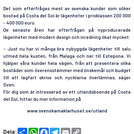
Det som efterfrågas mest av svenska kunder som söker
bostad på Costa del Sol är lägenheter i prisklassen 200 000
- 400 000 euro.
De senaste åren har efterfrågan på nyproducerade
lägenheter med modern design och inredning ökat mycket.
– Just nu har vi många bra nybyggda lägenheter till salu
utmed hela kusten, från Malaga och ner till Estepona. Vi
hjälper våra kunder hela vägen, från att presentera olika
bostäder som överensstämmer med önskemål och budget
till att lagfart skrivs och nycklarna överlämnas, säger
Sven.
För dig som är intresserad av ett utlandsboende på Costa
del Sol, hittar du mer information på
www.svenskamaklarhuset.se/utland
S
W
F
T
E
C
Dela: