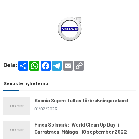
S
W
F
T
E
C
Dela:
h
h
a
e
m
o
a
a
c
l
a
p
r
t
e
e
i
y
e
s
b
g
l
L
Senaste nyheterna
A
o
r
i
p
o
a
n
p
k
m
k
Scania Super: full av förbrukningsrekord
01/02/2023
Finca Solmark: `World Clean Up Day´ i
Carratraca, Málaga- 19 september 2022