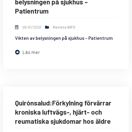
belysningen på sjukhus –
Patientrum
28/01/2020
Revista INFO
Vikten av belysningen på sjukhus – Patientrum
Läs mer
Quirónsalud:Förkylning förvärrar
kroniska luftvägs-, hjärt- och
reumatiska sjukdomar hos äldre