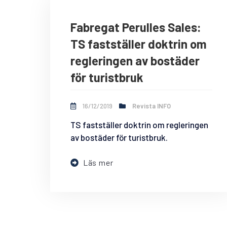
Fabregat Perulles Sales:
TS fastställer doktrin om
regleringen av bostäder
för turistbruk
16/12/2019
Revista INFO
TS fastställer doktrin om regleringen
av bostäder för turistbruk.
Läs mer