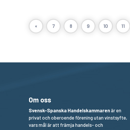
«
7
8
9
10
11
Om oss
Svensk-Spanska Handelskammaren
är en
privat och oberoende förening utan vinstsyfte,
vars mål är att främja handels- och