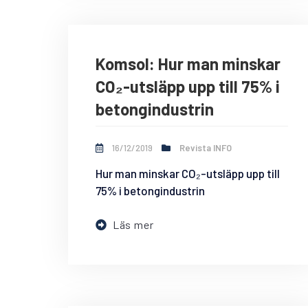
Komsol: Hur man minskar
CO₂-utsläpp upp till 75% i
betongindustrin
16/12/2019
Revista INFO
Hur man minskar CO₂-utsläpp upp till
75% i betongindustrin
Läs mer