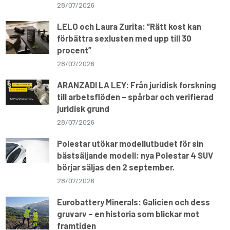
28/07/2026
LELO och Laura Zurita: ”Rätt kost kan
förbättra sexlusten med upp till 30
procent”
28/07/2026
ARANZADI LA LEY: Från juridisk forskning
till arbetsflöden – spårbar och verifierad
juridisk grund
28/07/2026
Polestar utökar modellutbudet för sin
bästsäljande modell: nya Polestar 4 SUV
börjar säljas den 2 september.
28/07/2026
Eurobattery Minerals: Galicien och dess
gruvarv – en historia som blickar mot
framtiden