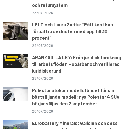
och retursystem
28/07/2026
LELO och Laura Zurita: ”Rätt kost kan
förbättra sexlusten med upp till 30
procent”
28/07/2026
ARANZADI LA LEY: Från juridisk forskning
till arbetsflöden – spårbar och verifierad
juridisk grund
28/07/2026
Polestar utökar modellutbudet för sin
bästsäljande modell: nya Polestar 4 SUV
börjar säljas den 2 september.
28/07/2026
Eurobattery Minerals: Galicien och dess