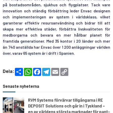
på bostadsområden, sjukhus och flygplatser. Tack vare
innovation och ständig förbättring leder Envac designen
och implementeringen av system i världsklass, vilket
garanterar effektiv resursanvändning och bidrar till att
skapa mer effektiva städer, förbättra livskvaliteten för
medborgarna och bevara en mer hållbar planet för
framtida generationer. Med 35 kontor i 20 länder och mer
än 740 anställda har Envac över 1 200 anläggningar världen
över, varav 65 system är i drift i Spanien.
S
W
F
T
E
C
Dela:
h
h
a
e
m
o
a
a
c
l
a
p
r
t
e
e
i
y
e
s
b
g
l
L
Senaste nyheterna
A
o
r
i
p
o
a
n
p
k
m
k
RVM Systems förvärvar tillgångarna i RE
DEPOSIT Solutions och går in i Tyskland –
en av världens största marknader för pant-