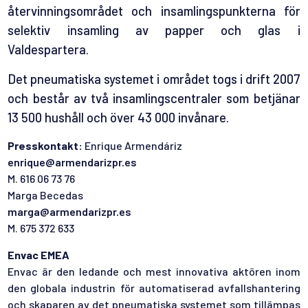
återvinningsområdet och insamlingspunkterna för
selektiv insamling av papper och glas i
Valdespartera.
Det pneumatiska systemet i området togs i drift 2007
och består av två insamlingscentraler som betjänar
13 500 hushåll och över 43 000 invånare.
Presskontakt:
Enrique Armendáriz
enrique@armendarizpr.es
M. 616 06 73 76
Marga Becedas
marga@armendarizpr.es
M. 675 372 633
Envac EMEA
Envac är den ledande och mest innovativa aktören inom
den globala industrin för automatiserad avfallshantering
och skaparen av det pneumatiska systemet som tillämpas