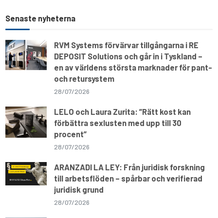
a
a
c
l
a
p
r
t
e
e
i
y
e
s
b
g
l
L
Senaste nyheterna
A
o
r
i
p
o
a
n
p
k
m
k
RVM Systems förvärvar tillgångarna i RE
DEPOSIT Solutions och går in i Tyskland –
en av världens största marknader för pant-
och retursystem
28/07/2026
LELO och Laura Zurita: ”Rätt kost kan
förbättra sexlusten med upp till 30
procent”
28/07/2026
ARANZADI LA LEY: Från juridisk forskning
till arbetsflöden – spårbar och verifierad
juridisk grund
28/07/2026