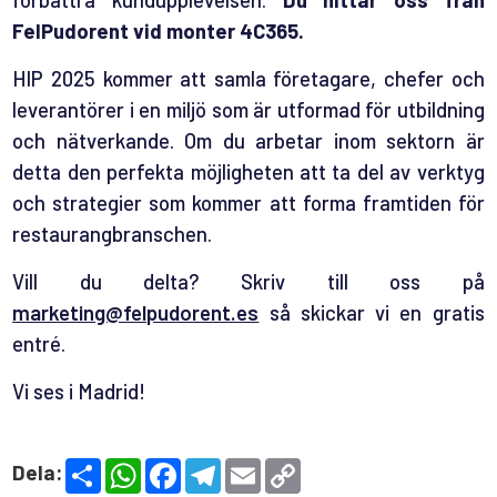
FelPudorent vid monter 4C365.
HIP 2025 kommer att samla företagare, chefer och
leverantörer i en miljö som är utformad för utbildning
och nätverkande. Om du arbetar inom sektorn är
detta den perfekta möjligheten att ta del av verktyg
och strategier som kommer att forma framtiden för
restaurangbranschen.
Vill du delta? Skriv till oss på
marketing@felpudorent.es
så skickar vi en gratis
entré.
Vi ses i Madrid!
S
W
F
T
E
C
Dela:
h
h
a
e
m
o