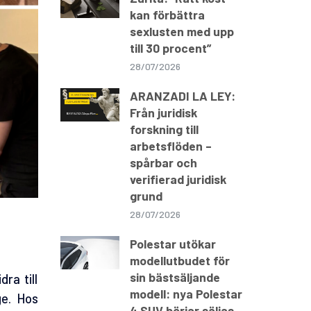
kan förbättra
sexlusten med upp
till 30 procent”
28/07/2026
ARANZADI LA LEY:
Från juridisk
forskning till
arbetsflöden –
spårbar och
verifierad juridisk
grund
28/07/2026
Polestar utökar
modellutbudet för
sin bästsäljande
ra till
modell: nya Polestar
ge. Hos
4 SUV börjar säljas