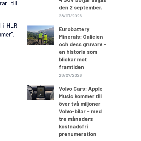
r till
den 2 september.
28/07/2026
l i HLR
Eurobattery
mmer”.
Minerals: Galicien
och dess gruvarv –
en historia som
blickar mot
framtiden
28/07/2026
Volvo Cars: Apple
Music kommer till
över två miljoner
Volvo-bilar – med
tre månaders
kostnadsfri
prenumeration