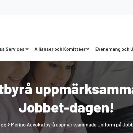
ss Services
Allianser och Komittéer
Evenemang och U
atbyrå uppmärksamma
Jobbet-dagen!
ogg
Merino Advokatbyrå uppmärksammade Uniform på Job