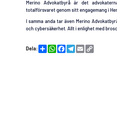
Merino Advokatbyrå är det advokatern
totalförsvaret genom sitt engagemang i He
I samma anda tar även Merino Advokatbyrå 
och cybersäkerhet. Allt i enlighet med bros
S
W
F
T
E
C
Dela:
h
h
a
e
m
o
a
a
c
l
a
p
r
t
e
e
i
y
e
s
b
g
l
L
A
o
r
i
p
o
a
n
p
k
m
k