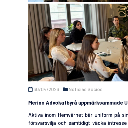
30/04/2026
Noticias Socios
Merino Advokatbyrå uppmärksammade U
Aktiva inom Hemvärnet bär uniform på sin c
försvarsvilja och samtidigt väcka intress