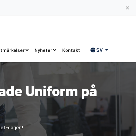
✕
SV
tmärkelser
Nyheter
Kontakt
de Uniform på
bet-dagen!