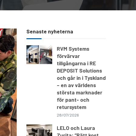
Senaste nyheterna
RVM Systems
förvärvar
tillgångarna i RE
DEPOSIT Solutions
och går in i Tyskland
– en av världens
största marknader
för pant- och
retursystem
28/07/2026
LELO och Laura
Zurita: ”Rätt kost