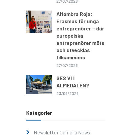
27/07/2026
Alfombra Roja:
Erasmus för unga
entreprenörer – där
europeiska
entreprenörer möts
och utvecklas
tillsammans
27/07/2026
SES VI I
ALMEDALEN?
23/06/2026
Kategorier
Newsletter Cámara News