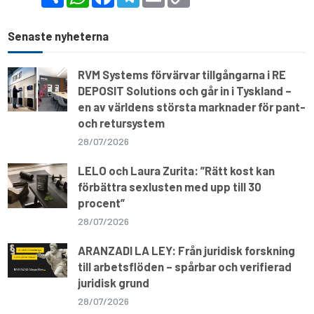
h
h
a
e
m
o
a
a
c
l
a
p
r
t
e
e
i
y
e
s
b
g
l
L
Senaste nyheterna
A
o
r
i
p
o
a
n
p
k
m
k
RVM Systems förvärvar tillgångarna i RE
DEPOSIT Solutions och går in i Tyskland –
en av världens största marknader för pant-
och retursystem
28/07/2026
LELO och Laura Zurita: ”Rätt kost kan
förbättra sexlusten med upp till 30
procent”
28/07/2026
ARANZADI LA LEY: Från juridisk forskning
till arbetsflöden – spårbar och verifierad
juridisk grund
28/07/2026