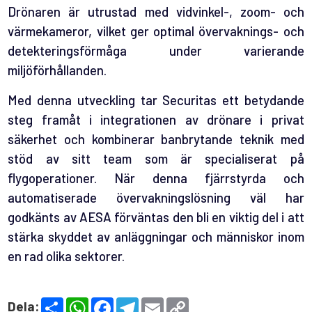
Drönaren är utrustad med vidvinkel-, zoom- och
värmekameror, vilket ger optimal övervaknings- och
detekteringsförmåga under varierande
miljöförhållanden.
Med denna utveckling tar Securitas ett betydande
steg framåt i integrationen av drönare i privat
säkerhet och kombinerar banbrytande teknik med
stöd av sitt team som är specialiserat på
flygoperationer. När denna fjärrstyrda och
automatiserade övervakningslösning väl har
godkänts av AESA förväntas den bli en viktig del i att
stärka skyddet av anläggningar och människor inom
en rad olika sektorer.
S
W
F
T
E
C
Dela: