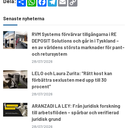
Dela:
h
h
a
e
m
o
a
a
c
l
a
p
r
t
e
e
i
y
e
s
b
g
l
L
Senaste nyheterna
A
o
r
i
p
o
a
n
p
k
m
k
RVM Systems förvärvar tillgångarna i RE
DEPOSIT Solutions och går in i Tyskland –
en av världens största marknader för pant-
och retursystem
28/07/2026
LELO och Laura Zurita: ”Rätt kost kan
förbättra sexlusten med upp till 30
procent”
28/07/2026
ARANZADI LA LEY: Från juridisk forskning
till arbetsflöden – spårbar och verifierad
juridisk grund
28/07/2026