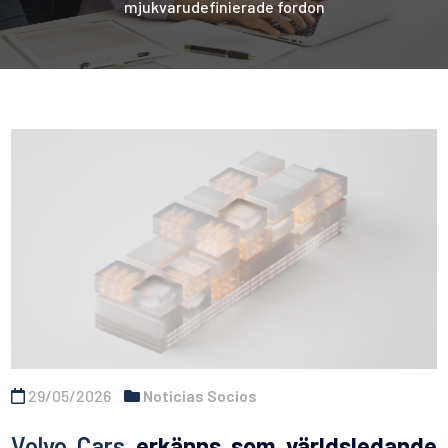
mjukvarudefinierade fordon
29/05/2026
Noticias Socios
Volvo Cars
erkänns som världsledande