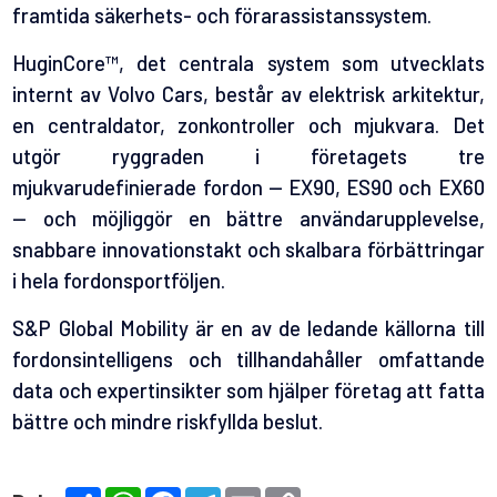
framtida säkerhets- och förarassistanssystem.
HuginCore™, det centrala system som utvecklats
internt av Volvo Cars, består av elektrisk arkitektur,
en centraldator, zonkontroller och mjukvara. Det
utgör ryggraden i företagets tre
mjukvarudefinierade fordon — EX90, ES90 och EX60
— och möjliggör en bättre användarupplevelse,
snabbare innovationstakt och skalbara förbättringar
i hela fordonsportföljen.
S&P Global Mobility är en av de ledande källorna till
fordonsintelligens och tillhandahåller omfattande
data och expertinsikter som hjälper företag att fatta
bättre och mindre riskfyllda beslut.
S
W
F
T
E
C