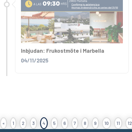
Inbjudan: Frukostmöte i Marbella
04/11/2025
«
1
2
3
4
5
6
7
8
9
10
11
12