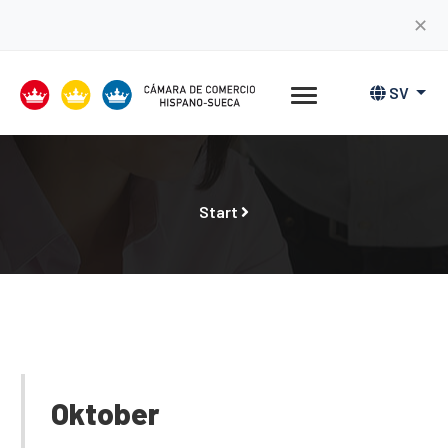
✕
SV
Start
Oktober