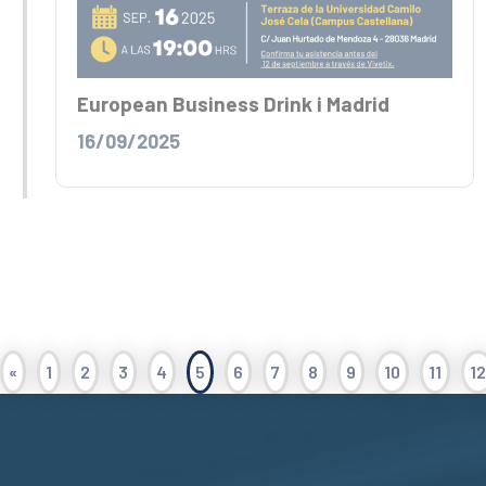
European Business Drink i Madrid
16/09/2025
«
1
2
3
4
5
6
7
8
9
10
11
12