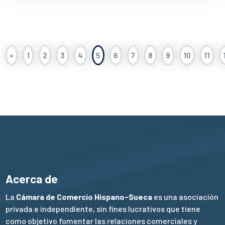
«
1
2
3
4
5
6
7
8
9
10
11
Acerca de
La
Cámara de Comercio Hispano-Sueca
es una asociación
privada e independiente, sin fines lucrativos que tiene
como objetivo fomentar las relaciones comerciales y