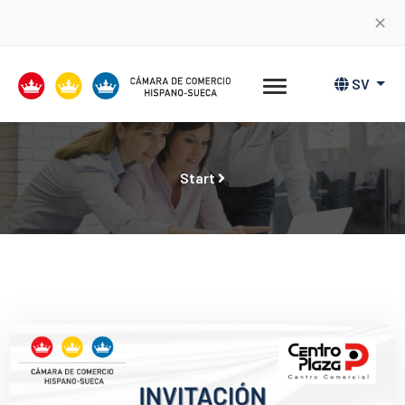
✕
SV
Start