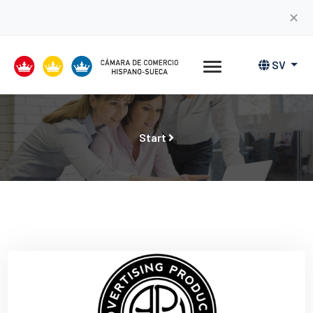
✕
SV
Start