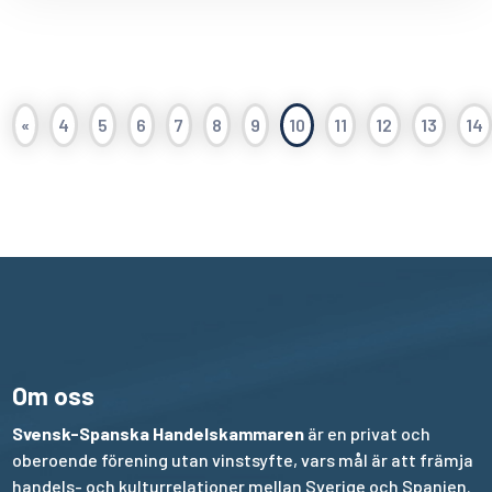
«
4
5
6
7
8
9
10
11
12
13
14
Om oss
Svensk-Spanska Handelskammaren
är en privat och
oberoende förening utan vinstsyfte, vars mål är att främja
handels- och kulturrelationer mellan Sverige och Spanien.