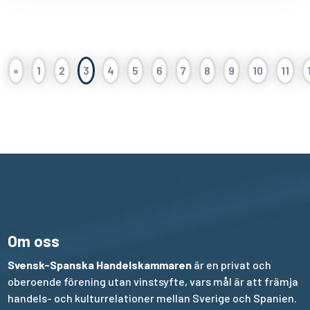
«
1
2
3
4
5
6
7
8
9
10
11
Om oss
Svensk-Spanska Handelskammaren
är en privat och
oberoende förening utan vinstsyfte, vars mål är att främja
handels- och kulturrelationer mellan Sverige och Spanien.