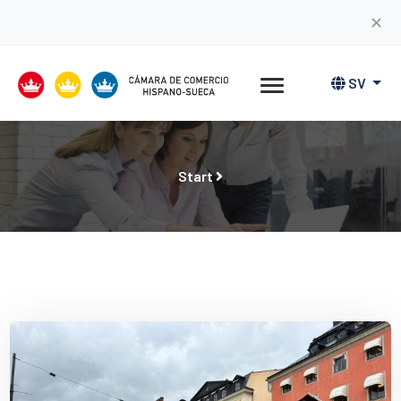
✕
SV
Start