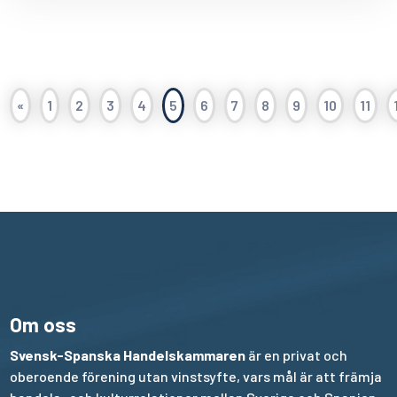
«
1
2
3
4
5
6
7
8
9
10
11
Om oss
Svensk-Spanska Handelskammaren
är en privat och
oberoende förening utan vinstsyfte, vars mål är att främja