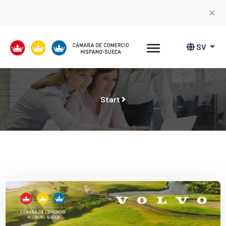
✕
SV
Start