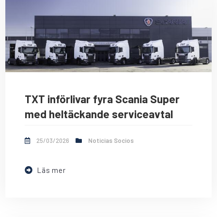
TXT införlivar fyra Scania Super
med heltäckande serviceavtal
25/03/2026
Noticias Socios
Läs mer