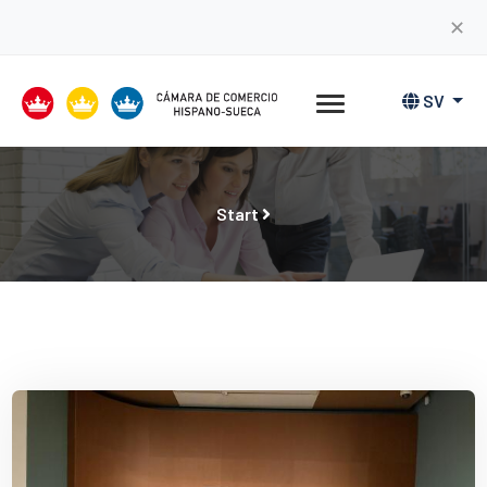
✕
SV
Start