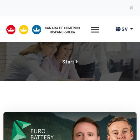
✕
SV
Start