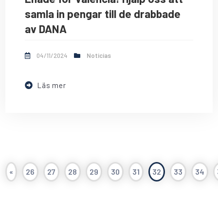
samla in pengar till de drabbade
av DANA
04/11/2024
Noticias
Läs mer
«
26
27
28
29
30
31
32
33
34