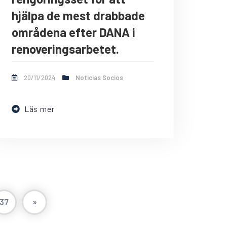
hjälpa de mest drabbade
områdena efter DANA i
renoveringsarbetet.
20/11/2024
Noticias Socios
Läs mer
37
»