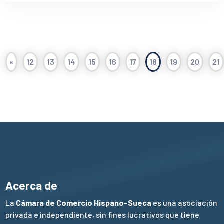
«
12
13
14
15
16
17
18
19
20
21
Acerca de
La
Cámara de Comercio Hispano-Sueca
es una asociación
privada e independiente, sin fines lucrativos que tiene