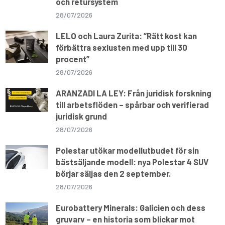
och retursystem
28/07/2026
LELO och Laura Zurita: ”Rätt kost kan
förbättra sexlusten med upp till 30
procent”
28/07/2026
ARANZADI LA LEY: Från juridisk forskning
till arbetsflöden – spårbar och verifierad
juridisk grund
28/07/2026
Polestar utökar modellutbudet för sin
bästsäljande modell: nya Polestar 4 SUV
börjar säljas den 2 september.
28/07/2026
Eurobattery Minerals: Galicien och dess
gruvarv – en historia som blickar mot