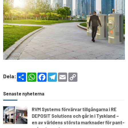
S
W
F
T
E
C
Dela:
h
h
a
e
m
o
a
a
c
l
a
p
r
t
e
e
i
y
e
s
b
g
l
L
Senaste nyheterna
A
o
r
i
p
o
a
n
p
k
m
k
RVM Systems förvärvar tillgångarna i RE
DEPOSIT Solutions och går in i Tyskland –
en av världens största marknader för pant-