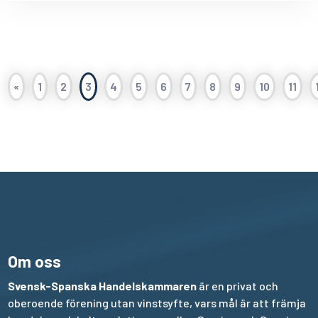
«
1
2
3
4
5
6
7
8
9
10
11
Om oss
Svensk-Spanska Handelskammaren
är en privat och
oberoende förening utan vinstsyfte, vars mål är att främja